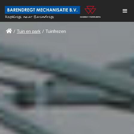

/
Tuin en park
/
Tuinfrezen