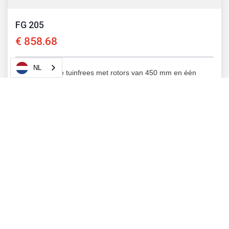
FG 205
€
858.68
NL
Een draagbare tuinfrees met rotors van 450 mm en één
optioneel hulpstuk.