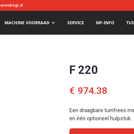
arendregt.nl
MACHINE VOORRAAD
SERVICE
MF-INFO
TUI
F 220
€
974.38
Een draagbare tuinfrees me
en één optioneel hulpstuk.