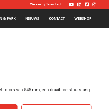




Werken bij Barendregt
N & PARK
NIEUWS
CONTACT
WEBSHOP
t rotors van 545 mm, een draaibare stuurstang