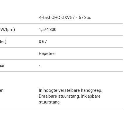
4-takt OHC GXV57 - 57.3cc
kW/tpm)
1,5/4.800
ter)
0.67
Repeteer
aar
-
en
In hoogte verstelbare handgreep.
Draaibare stuurstang. Inklapbare
stuurstang.