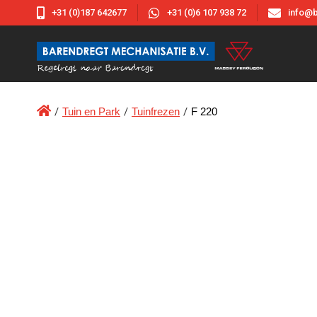



+31 (0)187 642677
+31 (0)6 107 938 72
info@b

/
Tuin en Park
/
Tuinfrezen
/
F 220