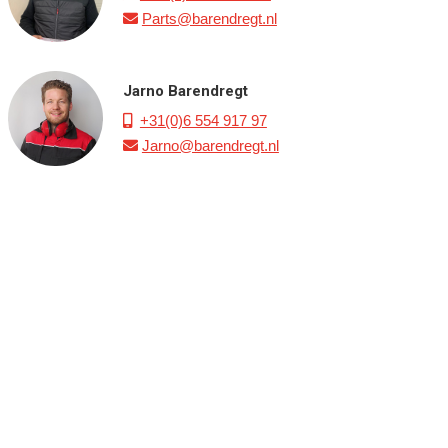
Parts@barendregt.nl

Jarno Barendregt
+31(0)6 554 917 97

Jarno@barendregt.nl
