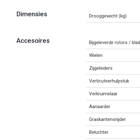
Dimensies
Drooggewicht (kg)
Accesoires
Bijgeleverde rotors / bla
Wielen
Zijgeleiders
Verticuteerhulpstuk
Verkruimelaar
Aanaarder
Graskantensnijder
Beluchter