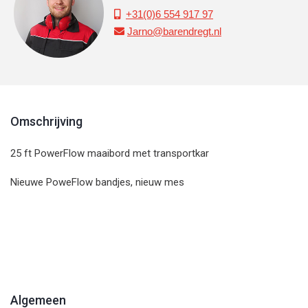
+31(0)6 554 917 97

Jarno@barendregt.nl

Omschrijving
25 ft PowerFlow maaibord met transportkar
Nieuwe PoweFlow bandjes, nieuw mes
Algemeen