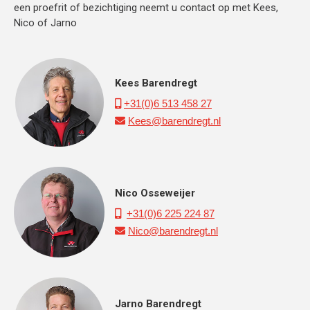
een proefrit of bezichtiging neemt u contact op met Kees,
Nico of Jarno
Kees Barendregt
+31(0)6 513 458 27

Kees@barendregt.nl

Nico Osseweijer
+31(0)6 225 224 87

Nico@barendregt.nl

Jarno Barendregt