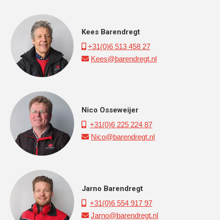
Kees Barendregt
+31(0)6 513 458 27

Kees@barendregt.nl

Nico Osseweijer
+31(0)6 225 224 87

Nico@barendregt.nl

Jarno Barendregt
+31(0)6 554 917 97

Jarno@barendregt.nl
