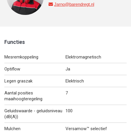
Jarno@barendregt.nl

Functies
Mesremkoppeling
Elektromagnetisch
Optiflow
Ja
Legen graszak
Elektrisch
Aantal posities
7
maaihoogteregeling
Geluidswaarde - geluidsniveau
100
(dB(A))
Mulchen
Versamow™ selectief