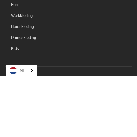
Fun
Werkkleding
Herenkleding
Dameskleding
Kids
NL
© 2021 Barendregt Mechanisatie B.V.
Privacyverklaring
Cookiebeleid



