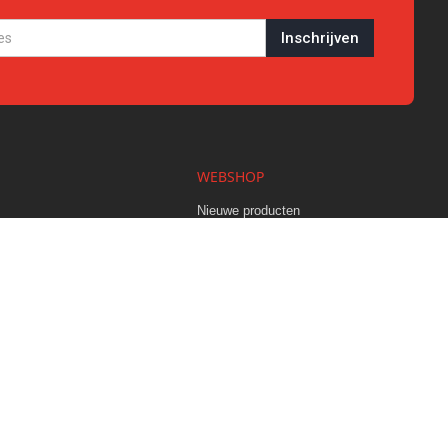
WEBSHOP
s
Nieuwe producten
Fun
Werkkleding
Herenkleding
Dameskleding
Kids