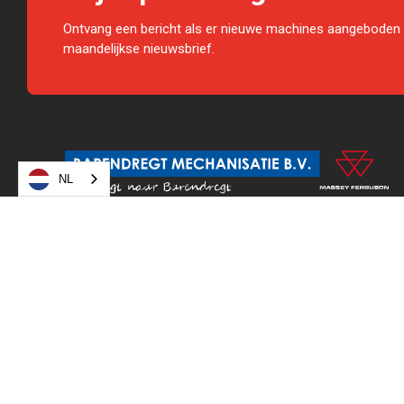
Ontvang een bericht als er nieuwe machines aangeboden 
maandelijkse nieuwsbrief.
NL
Barendregt Mechanisatie is een landbouwmechanisatie
bedrijf. Wij zijn een 4-steren dealer van Massey Ferguson. Wij
hebben diverse nieuwe en gebruikte landbouwmachines op
voorraad. U kunt bij ons terecht voor reparatie en onderhoud
van alle soorten landbouwmachines, zowel jong als oud.