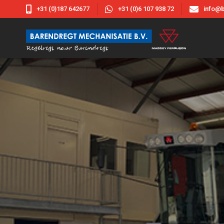



+31 (0)187 642677
+31 (0)6 107 938 72
info@b