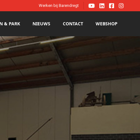




Werken bij Barendregt
N & PARK
NIEUWS
CONTACT
WEBSHOP