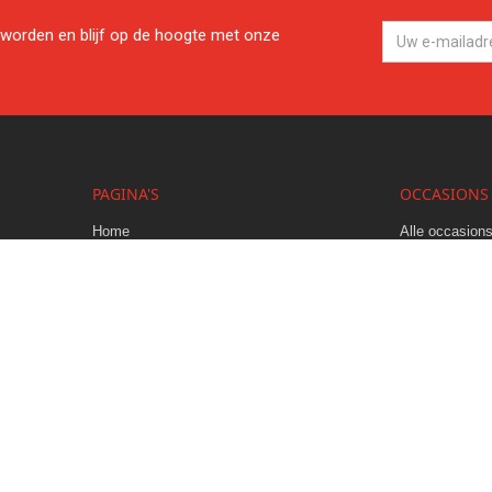
worden en blijf op de hoogte met onze
PAGINA'S
OCCASIONS
Home
Alle occasion
Service
Trekkers
Over ons
Combines
Nieuws
Werktuigen
Contact
Banden
Vacatures
Tuinmachines