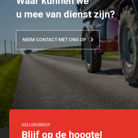
Waar kunnen we
u mee van dienst zijn?
NEEM CONTACT MET ONS OP

NIEUWSBRIEF
Blijf op de hoogte!