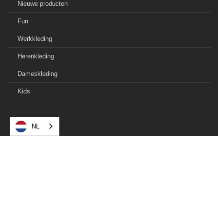
Nieuwe producten
Fun
Werkkleding
Herenkleding
Dameskleding
Kids
NL
© 2021 Barendregt Mechanisatie B.V.
Privacyverklaring
Cookiebeleid