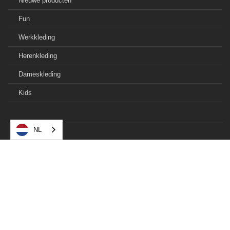
Nieuwe producten
Fun
Werkkleding
Herenkleding
Dameskleding
Kids
NL
© 2021 Barendregt Mechanisatie B.V.
Privacyverklaring
Cookiebeleid