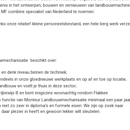
denis in het ontwerpen, bouwen en vernieuwen van landbouwmachine
de MF combine specialist van Nederland te noemen.
anks onze relatief kleine personeelsbestand, een hele berg werk verze
wmechanisatie beschikt over:
en denk niveau binnen de techniek;
rotendeels in onze gloednieuwe werkplaats en op af en toe op locatie;
andbouw en voelt je thuis in deze sector;
 rijbewijs B en bent enigszins woonachtig rondom Flakkee
ze functie van Monteur Landbouwmechanisatie minimaal een paar jaa
n niet zo zeer in diploma's en formele eisen. We zijn op zoek naar
 daar plezier in heeft en gewoon lekker wilt sleutelen.