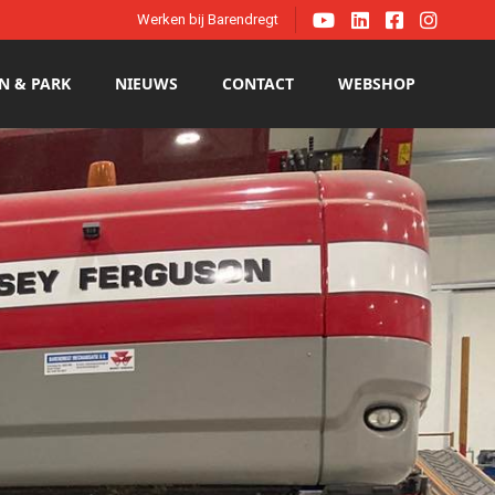




Werken bij Barendregt
N & PARK
NIEUWS
CONTACT
WEBSHOP