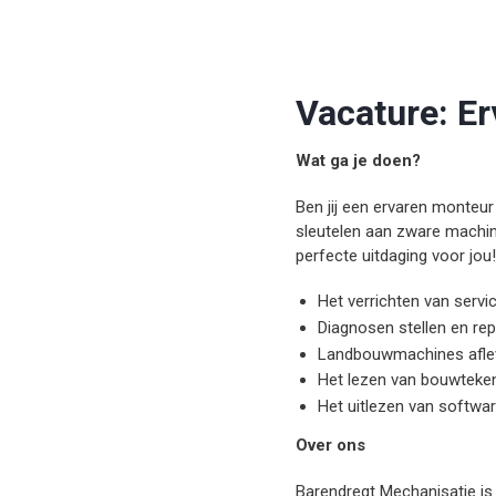
Vacature: E
Wat ga je doen?
Ben jij een ervaren monteu
sleutelen aan zware machin
perfecte uitdaging voor jou!
Het verrichten van servi
Diagnosen stellen en re
Landbouwmachines afle
Het lezen van bouwteken
Het uitlezen van softwar
Over ons
Barendregt Mechanisatie i