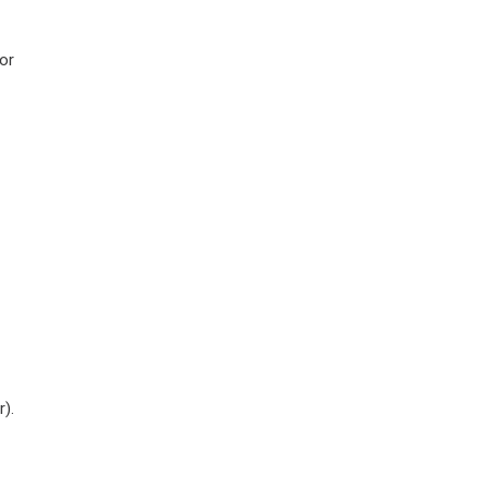
or
).