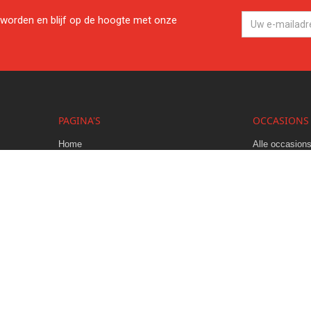
worden en blijf op de hoogte met onze
PAGINA'S
OCCASIONS
Home
Alle occasion
Service
Trekkers
Over ons
Combines
Nieuws
Werktuigen
Contact
Banden
Vacatures
Tuinmachines