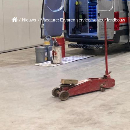

/
Nieuws
/
Vacature: Ervaren servicemonteur landbouw