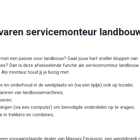
rvaren servicemonteur landbou
r met een passie voor landbouw? Gaat jouw hart sneller kloppen van
es? Dan is deze afwisselende functie als servicemonteur landbouw
 Als monteur houd jij je bezig met:
ce en onderhoud in de werkplaats en (na een tijdje) ook op locatie;
pareren van landbouwmachines;
veren;
ingen (via een computer) om benodigde onderdelen op te vragen;
e in trekkers en combines;
s een vooraanstaande dealer van Massey Ferguson, een wereldmerk 