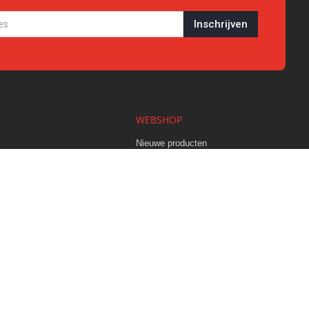
WEBSHOP
s
Nieuwe producten
Fun
Werkkleding
Herenkleding
Dameskleding
Kids