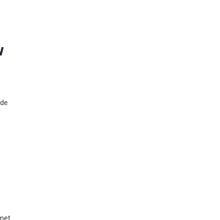
w
 de
met