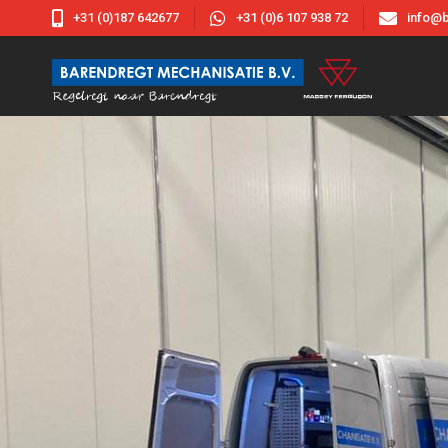



+31 (0)187 642677
+31 (0)6 107 938 72
info@b