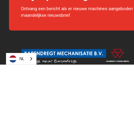
Ontvang een bericht als er nieuwe machines aangeboden 
maandelijkse nieuwsbrief.
NL
Barendregt Mechanisatie is een landbouwmechanisatie
bedrijf. Wij zijn een 4-steren dealer van Massey Ferguson. Wij
hebben diverse nieuwe en gebruikte landbouwmachines op
voorraad. U kunt bij ons terecht voor reparatie en onderhoud
van alle soorten landbouwmachines, zowel jong als oud.