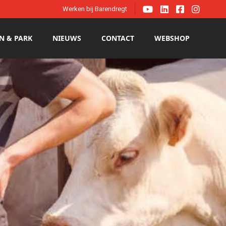




Werken bij Barendregt
N & PARK
NIEUWS
CONTACT
WEBSHOP