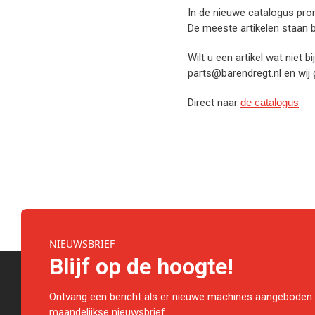
In de nieuwe catalogus prom
De meeste artikelen staan b
Wilt u een artikel wat niet 
parts@barendregt.nl en wij 
Direct naar
de catalogus
NIEUWSBRIEF
Blijf op de hoogte!
Ontvang een bericht als er nieuwe machines aangeboden 
maandelijkse nieuwsbrief.