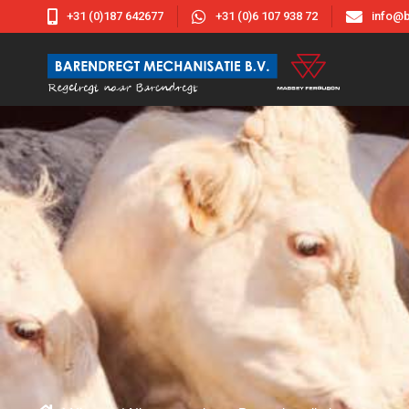



+31 (0)187 642677
+31 (0)6 107 938 72
info@b