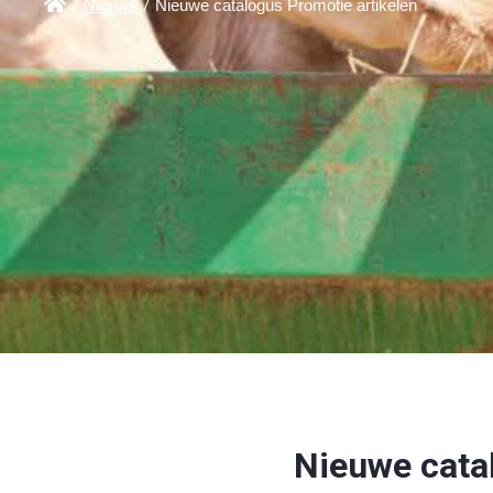

/
Nieuws
/
Nieuwe catalogus Promotie artikelen
Nieuwe cata