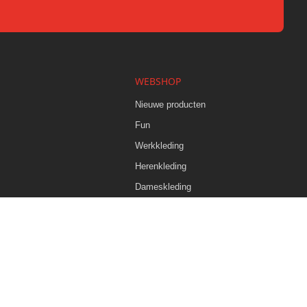
WEBSHOP
s
Nieuwe producten
Fun
Werkkleding
Herenkleding
Dameskleding
Kids



