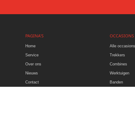
PAGINA'S
OCCASIONS
Home
Alle occasion
Service
Trekkers
Over ons
Combines
Nieuws
Werktuigen
Contact
Banden
Vacatures
Tuinmachines
Cookiebeleid