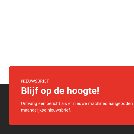
NIEUWSBRIEF
Blijf op de hoogte!
Ontvang een bericht als er nieuwe machines aangeboden 
maandelijkse nieuwsbrief.