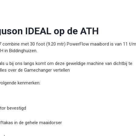
uson IDEAL op de ATH
7 combine met 30 foot (9.20 mtr) PowerFlow maaibord is van 11 t/
H in Biddinghuizen.
als u bij ons langs komt om deze geweldige machine van dichtbij te
alles over de Gamechanger vertellen
volgende kenmerken:
tor bevestigd
aftakas in de gehele maaidorser