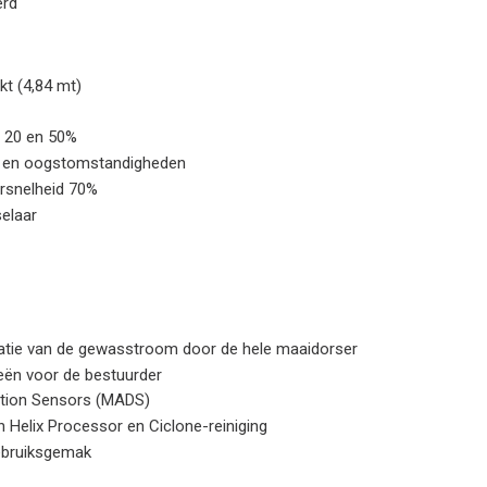
erd
kt (4,84 mt)
n 20 en 50%
- en oogstomstandigheden
ersnelheid 70%
selaar
isatie van de gewasstroom door de hele maaidorser
eën voor de bestuurder
tion Sensors (MADS)
 Helix Processor en Ciclone-reiniging
gebruiksgemak