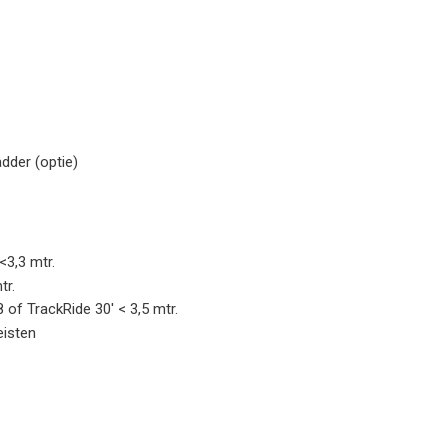
dder (optie)
3,3 mtr.
tr.
of TrackRide 30' < 3,5 mtr.
isten