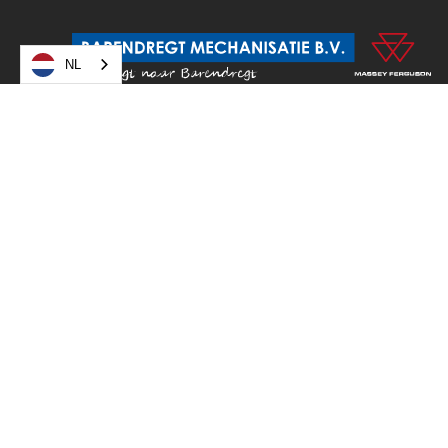
NL
Barendregt Mechanisatie is een landbouwmechanisatie
bedrijf. Wij zijn een 4-steren dealer van Massey Ferguson. Wij
hebben diverse nieuwe en gebruikte landbouwmachines op
voorraad. U kunt bij ons terecht voor reparatie en onderhoud
van alle soorten landbouwmachines, zowel jong als oud.
© 2021 Barendregt Mechanisatie B.V.
Privacyverklaring