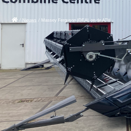

/
Nieuws
/
Massey Ferguson IDEAL op de ATH