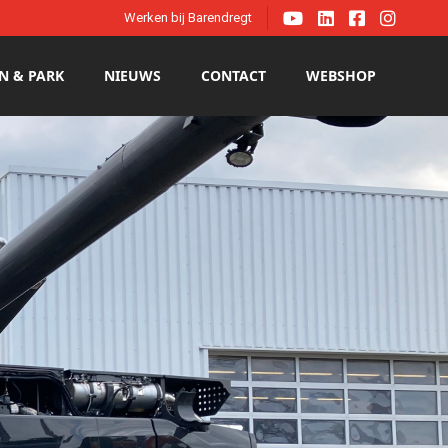




Werken bij Barendregt
N & PARK
NIEUWS
CONTACT
WEBSHOP