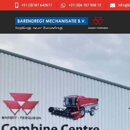



+31 (0)187 642677
+31 (0)6 107 938 72
info@b