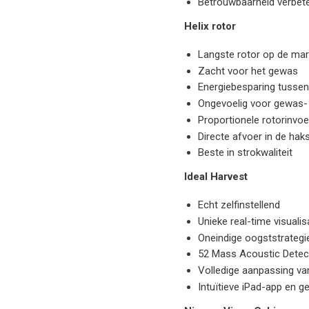
Betrouwbaarheid verbet
Helix rotor
Langste rotor op de mar
Zacht voor het gewas
Energiebesparing tusse
Ongevoelig voor gewas
Proportionele rotorinvo
Directe afvoer in de hak
Beste in strokwaliteit
Ideal Harvest
Echt zelfinstellend
Unieke real-time visual
Oneindige oogststrategi
52 Mass Acoustic Detec
Volledige aanpassing van
Intuïtieve iPad-app en 