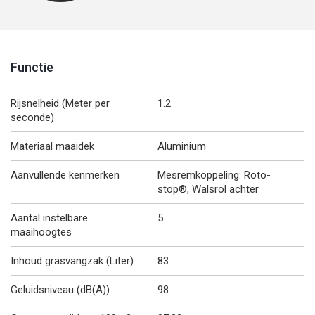
Functie
Rijsnelheid (Meter per
1.2
seconde)
Materiaal maaidek
Aluminium
Aanvullende kenmerken
Mesremkoppeling: Roto-
stop®, Walsrol achter
Aantal instelbare
5
maaihoogtes
Inhoud grasvangzak (Liter)
83
Geluidsniveau (dB(A))
98