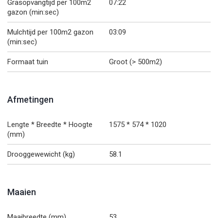
Grasopvangtijd per 100m2
07:22
gazon (min:sec)
Mulchtijd per 100m2 gazon
03:09
(min:sec)
Formaat tuin
Groot (> 500m2)
Afmetingen
Lengte * Breedte * Hoogte
1575 * 574 * 1020
(mm)
Drooggewewicht (kg)
58.1
Maaien
Maaibreedte (mm)
53