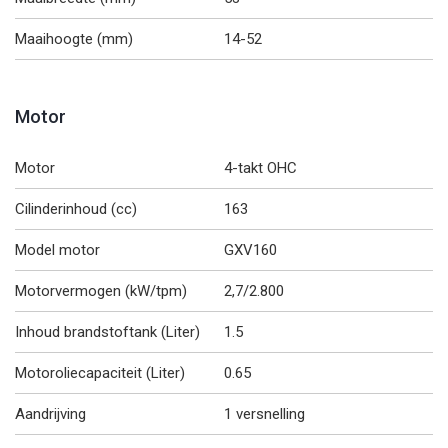
Maaihoogte (mm)
14-52
Motor
Motor
4-takt OHC
Cilinderinhoud (cc)
163
Model motor
GXV160
Motorvermogen (kW/tpm)
2,7/2.800
Inhoud brandstoftank (Liter)
1.5
Motoroliecapaciteit (Liter)
0.65
Aandrijving
1 versnelling