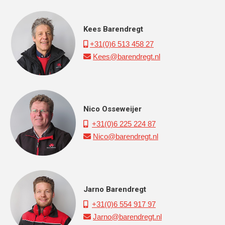
Kees Barendregt
+31(0)6 513 458 27

Kees@barendregt.nl

Nico Osseweijer
+31(0)6 225 224 87

Nico@barendregt.nl

Jarno Barendregt
+31(0)6 554 917 97

Jarno@barendregt.nl
