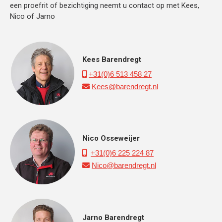
een proefrit of bezichtiging neemt u contact op met Kees,
Nico of Jarno
Kees Barendregt
+31(0)6 513 458 27

Kees@barendregt.nl

Nico Osseweijer
+31(0)6 225 224 87

Nico@barendregt.nl

Jarno Barendregt