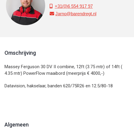
+31(0)6 554 917 97

Jarno@barendregt.nl

Omschrijving
Massey Ferguson 30 DV II combine, 12ft (3.75 mtr) of 14ft (
4.35 mtr) PowerFlow maaibord (meerprijs € 4000,-)
Datavision, hakselaar, banden 620/75R26 en 12.5/80-18
Algemeen