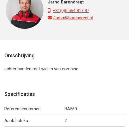
Jarno Barendregt
+31(0)6 554 917 97

Jarno@barendregt.nl

Omschrijving
achter banden met wielen van combine
Specificaties
Referentienummer:
BA560
Aantal stuks:
2