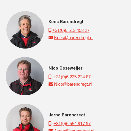
Kees Barendregt
+31(0)6 513 458 27

Kees@barendregt.nl

Nico Osseweijer
+31(0)6 225 224 87

Nico@barendregt.nl

Jarno Barendregt
+31(0)6 554 917 97

Jarno@barendregt.nl
